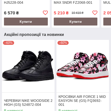
HJ5228-004
MAX SNDR FZ2068-001
MUL
6 570
5 210
2 0
₴
₴
10 410 ₴
Купити
Купити
Акційні пропозиції та новинки
–60%
–60%
КРОСІВКИ AIR FORCE 1 MID
ЧЕРЕВІКИ NIKE WOODSIDE 2
EASYON SE (GS) FQ3692-
HIGH (GS) 524872-004
001
В наявності
В наявності