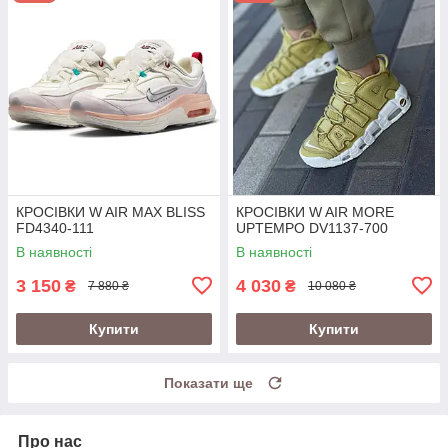
КРОСІВКИ W AIR MAX BLISS
КРОСІВКИ W AIR MORE
FD4340-111
UPTEMPO DV1137-700
В наявності
В наявності
3 150
4 030
₴
₴
7 880 ₴
10 080 ₴
Купити
Купити
Показати ще
Про нас