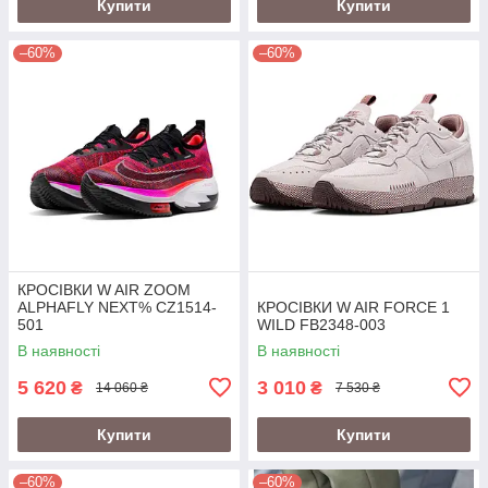
Купити
Купити
–60%
–60%
КРОСІВКИ W AIR ZOOM
ALPHAFLY NEXT% CZ1514-
КРОСІВКИ W AIR FORCE 1
501
WILD FB2348-003
В наявності
В наявності
5 620
3 010
₴
₴
14 060 ₴
7 530 ₴
Купити
Купити
–60%
–60%