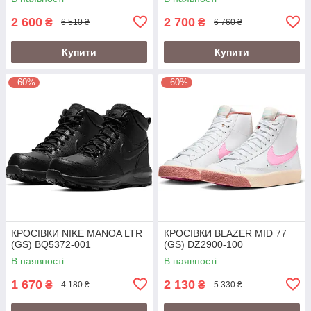
2 600
2 700
₴
₴
6 510 ₴
6 760 ₴
Купити
Купити
–60%
–60%
КРОСІВКИ NIKE MANOA LTR
КРОСІВКИ BLAZER MID 77
(GS) BQ5372-001
(GS) DZ2900-100
В наявності
В наявності
1 670
2 130
₴
₴
4 180 ₴
5 330 ₴