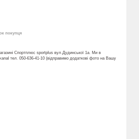
нок покупця
магазині Спортплюс sportplus вул.Дудинської 1а. Ми в
s_kanal тел. 050-636-41-10 (відправимо додаткові фото на Вашу