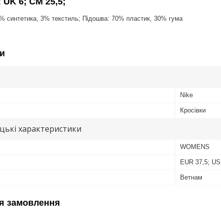
 UK 6; CM 25,5;
% синтетика, 3% текстиль; Пiдошва: 70% пластик, 30% гума
и
Nike
Кросівки
цькі характеристики
WOMENS
EUR 37,5; US 
Ветнам
я замовлення