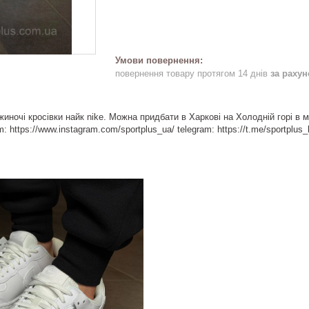
повернення товару протягом 14 днів
за раху
жиночі кросівки найк nike. Можна придбати в Харкові на Холодній горі в 
: https://www.instagram.com/sportplus_ua/ telegram: https://t.me/sportplu