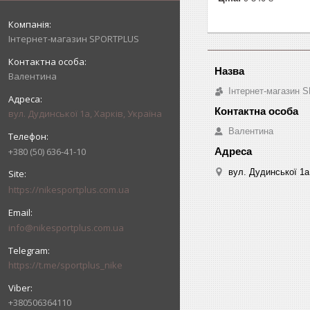
Інтернет-магазин SPORTPLUS
Валентина
Інтернет-магазин
вул. Дудинської 1а, Харків, Україна
Валентина
+380 (50) 636-41-10
вул. Дудинської 1а,
https://nikesportplus.com.ua
info@nikesportplus.com.ua
https://t.me/sportplus_nike
+380506364110