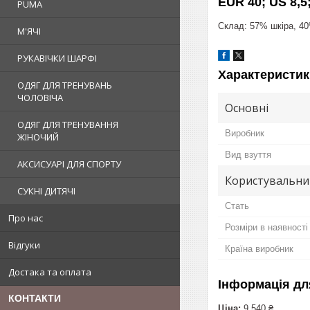
EUR 40; US 8,5;
PUMA
Склад: 57% шкiра, 40
М'ЯЧІ
РУКАВІЧКИ ШАРФІ
Характеристик
ОДЯГ ДЛЯ ТРЕНУВАНЬ
ЧОЛОВІЧА
Основні
ОДЯГ ДЛЯ ТРЕНУВАННЯ
Виробник
ЖІНОЧИЙ
Вид взуття
АКСИСУАРІ ДЛЯ СПОРТУ
Користувальни
СУКНІ ДИТЯЧІ
Стать
Про нас
Розміри в наявності
Відгуки
Країна виробник
Достака та оплата
Інформація дл
КОНТАКТИ
Ціна:
9 540 ₴