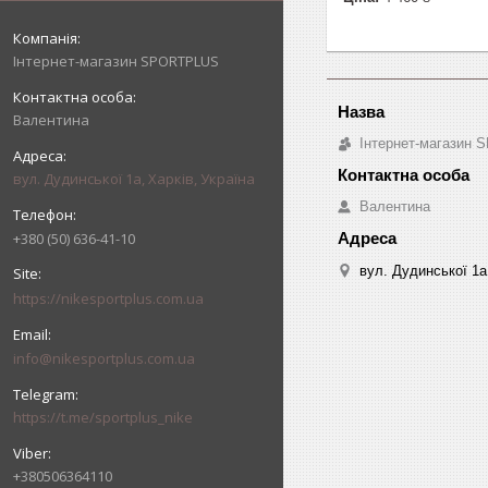
Інтернет-магазин SPORTPLUS
Валентина
Інтернет-магазин
вул. Дудинської 1а, Харків, Україна
Валентина
+380 (50) 636-41-10
вул. Дудинської 1а,
https://nikesportplus.com.ua
info@nikesportplus.com.ua
https://t.me/sportplus_nike
+380506364110