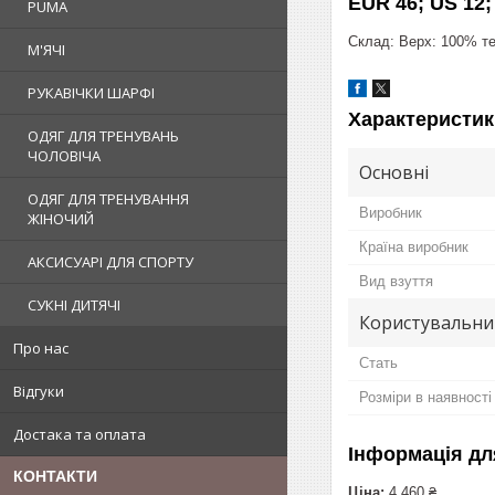
EUR 46; US 12;
PUMA
Склад: Верх: 100% те
М'ЯЧІ
РУКАВІЧКИ ШАРФІ
Характеристик
ОДЯГ ДЛЯ ТРЕНУВАНЬ
ЧОЛОВІЧА
Основні
ОДЯГ ДЛЯ ТРЕНУВАННЯ
Виробник
ЖІНОЧИЙ
Країна виробник
АКСИСУАРІ ДЛЯ СПОРТУ
Вид взуття
СУКНІ ДИТЯЧІ
Користувальни
Про нас
Стать
Відгуки
Розміри в наявності
Достака та оплата
Інформація дл
КОНТАКТИ
Ціна:
4 460 ₴