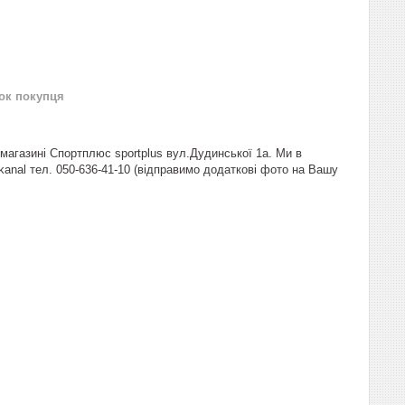
нок покупця
 магазині Спортплюс sportplus вул.Дудинської 1а. Ми в
s_kanal тел. 050-636-41-10 (відправимо додаткові фото на Вашу