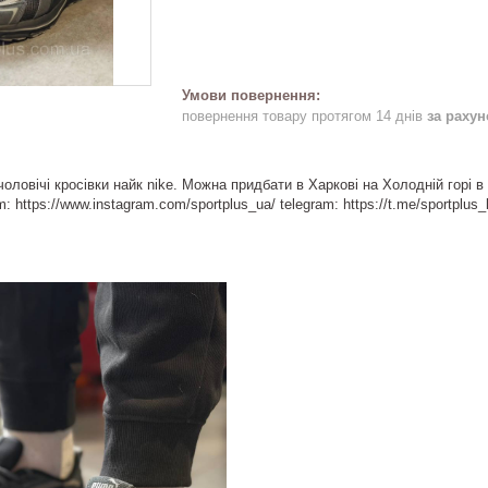
повернення товару протягом 14 днів
за раху
оловічі кросівки найк nike. Можна придбати в Харкові на Холодній горі в
: https://www.instagram.com/sportplus_ua/ telegram: https://t.me/sportplu