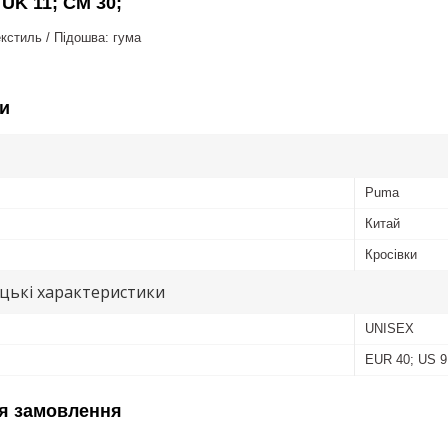
 UK 11; CM 30;
кстиль / Підошва: гума
и
Puma
Китай
Кросівки
цькі характеристики
UNISEX
EUR 40; US 9;
я замовлення