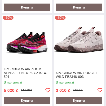
Купити
Купити
–60%
–60%
КРОСІВКИ W AIR ZOOM
ALPHAFLY NEXT% CZ1514-
КРОСІВКИ W AIR FORCE 1
501
WILD FB2348-003
В наявності
В наявності
5 620
3 010
₴
₴
14 060 ₴
7 530 ₴
Купити
Купити