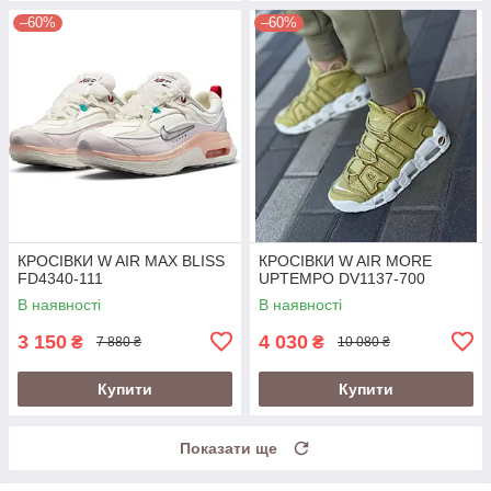
–60%
–60%
КРОСІВКИ W AIR MAX BLISS
КРОСІВКИ W AIR MORE
FD4340-111
UPTEMPO DV1137-700
В наявності
В наявності
3 150
4 030
₴
₴
7 880 ₴
10 080 ₴
Купити
Купити
Показати ще