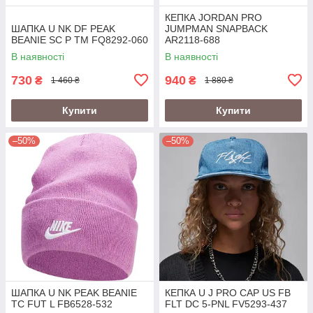
КЕПКА JORDAN PRO
ШАПКА U NK DF PEAK
JUMPMAN SNAPBACK
BEANIE SC P TM FQ8292-060
AR2118-688
В наявності
В наявності
730
940
₴
₴
1 460 ₴
1 880 ₴
Купити
Купити
–50%
–50%
ШАПКА U NK PEAK BEANIE
КЕПКА U J PRO CAP US FB
TC FUT L FB6528-532
FLT DC 5-PNL FV5293-437