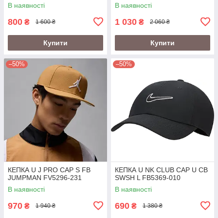
В наявності
В наявності
800
1 030
₴
₴
1 600 ₴
2 060 ₴
Купити
Купити
–50%
–50%
КЕПКА U J PRO CAP S FB
КЕПКА U NK CLUB CAP U CB
JUMPMAN FV5296-231
SWSH L FB5369-010
В наявності
В наявності
970
690
₴
₴
1 940 ₴
1 380 ₴