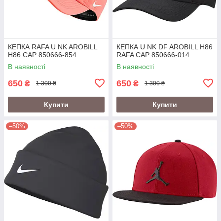
КЕПКА RAFA U NK AROBILL
КЕПКА U NK DF AROBILL H86
H86 CAP 850666-854
RAFA CAP 850666-014
В наявності
В наявності
650
650
₴
₴
1 300 ₴
1 300 ₴
Купити
Купити
–50%
–50%