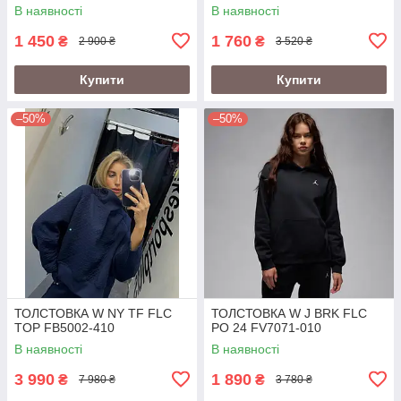
В наявності
В наявності
1 450
1 760
₴
₴
2 900 ₴
3 520 ₴
Купити
Купити
–50%
–50%
ТОЛСТОВКА W NY TF FLC
ТОЛСТОВКА W J BRK FLC
TOP FB5002-410
PO 24 FV7071-010
В наявності
В наявності
3 990
1 890
₴
₴
7 980 ₴
3 780 ₴