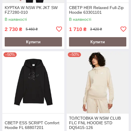
КУРТКА W NSW PK JKT SW
СВЕТР HER Relaxed Full-Zip
FZ7280-010
Hoodie 63301101
В наявності
В наявності
2 730
1 710
₴
₴
5 460 ₴
3 420 ₴
Купити
Купити
–50%
–50%
ТОЛСТОВКА W NSW CLUB
СВЕТР ESS SCRIPT Comfort
FLC FNL HOODIE STD
Hoodie FL 68807201
DQ5415-126