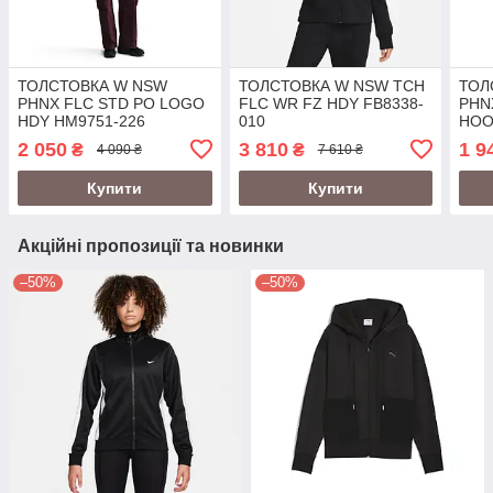
ТОЛСТОВКА W NSW
ТОЛСТОВКА W NSW TCH
ТОЛ
PHNX FLC STD PO LOGO
FLC WR FZ HDY FB8338-
PHN
HDY HM9751-226
010
HOO
2 050
3 810
1 9
₴
₴
4 090 ₴
7 610 ₴
Купити
Купити
Акційні пропозиції та новинки
–50%
–50%