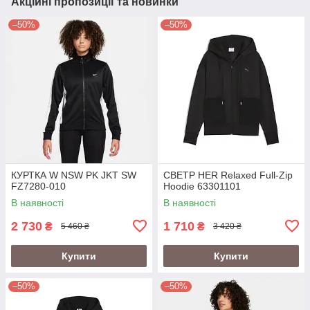
Акційні пропозиції та новинки
–50%
–50%
КУРТКА W NSW PK JKT SW
СВЕТР HER Relaxed Full-Zip
FZ7280-010
Hoodie 63301101
В наявності
В наявності
2 730
1 710
₴
₴
5 460 ₴
3 420 ₴
Купити
Купити
–50%
–50%