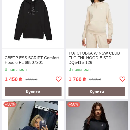
ТОЛСТОВКА W NSW CLUB
СВЕТР ESS SCRIPT Comfort
FLC FNL HOODIE STD
Hoodie FL 68807201
DQ5415-126
В наявності
В наявності
1 450
1 760
₴
₴
2 900 ₴
3 520 ₴
Купити
Купити
–50%
–50%