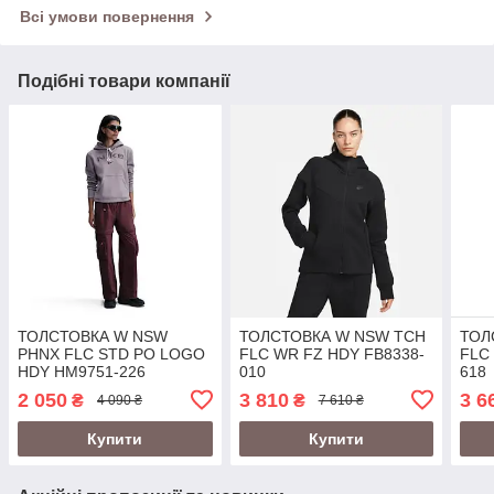
Всі умови повернення
Подібні товари компанії
ТОЛСТОВКА W NSW
ТОЛСТОВКА W NSW TCH
ТОЛ
PHNX FLC STD PO LOGO
FLC WR FZ HDY FB8338-
FLC
HDY HM9751-226
010
618
2 050
3 810
3 6
₴
₴
4 090 ₴
7 610 ₴
Купити
Купити