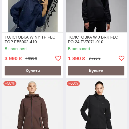
ТОЛСТОВКА W NY TF FLC
ТОЛСТОВКА W J BRK FLC
TOP FB5002-410
PO 24 FV7071-010
В наявності
В наявності
3 990
1 890
₴
₴
7 980 ₴
3 780 ₴
Купити
Купити
–50%
–50%