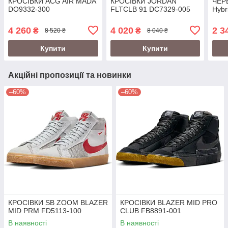
КРОСІВКИ ACG AIR MADA
КРОСІВКИ JORDAN
ЧЕРЕ
DO9332-300
FLTCLB 91 DC7329-005
Hybr
4 260
4 020
2 3
₴
₴
8 520 ₴
8 040 ₴
Купити
Купити
Акційні пропозиції та новинки
–60%
–60%
КРОСІВКИ SB ZOOM BLAZER
КРОСІВКИ BLAZER MID PRO
MID PRM FD5113-100
CLUB FB8891-001
В наявності
В наявності