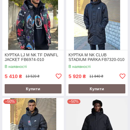
КУРТКА LJ M NK TF DWNFL
КУРТКА M NK CLUB
JACKET FB6974-010
STADIUM PARKA FB7320-010
В наявності
В наявності
5 410
5 920
₴
₴
13 520 ₴
11 840 ₴
Купити
Купити
–50%
–50%