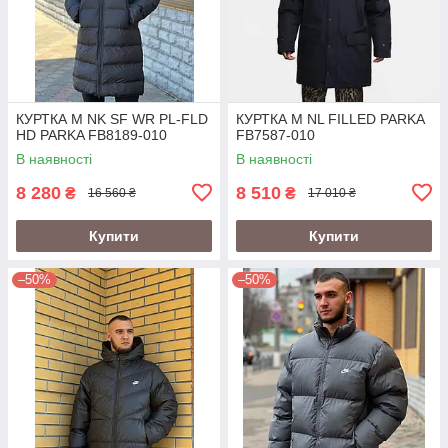
КУРТКА M NK SF WR PL-FLD
КУРТКА M NL FILLED PARKA
HD PARKA FB8189-010
FB7587-010
В наявності
В наявності
8 280
8 510
₴
₴
16 560 ₴
17 010 ₴
Купити
Купити
–50%
–50%