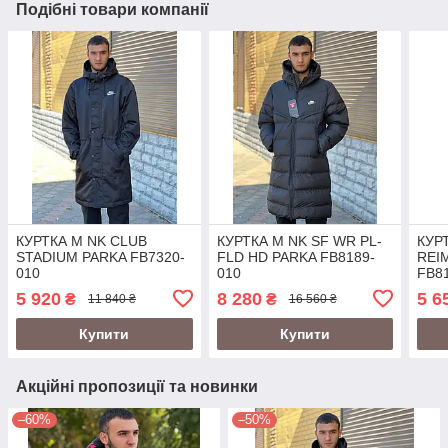
Подібні товари компанії
КУРТКА M NK CLUB
КУРТКА M NK SF WR PL-
КУР
STADIUM PARKA FB7320-
FLD HD PARKA FB8189-
REI
010
010
FB8
5 920
8 280
5 6
₴
₴
11 840 ₴
16 560 ₴
Купити
Купити
Акційні пропозиції та новинки
–60%
–50%