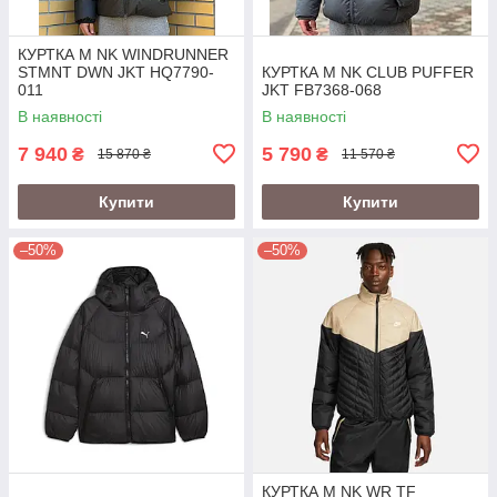
КУРТКА M NK WINDRUNNER
STMNT DWN JKT HQ7790-
КУРТКА M NK CLUB PUFFER
011
JKT FB7368-068
В наявності
В наявності
7 940
5 790
₴
₴
15 870 ₴
11 570 ₴
Купити
Купити
–50%
–50%
КУРТКА M NK WR TF