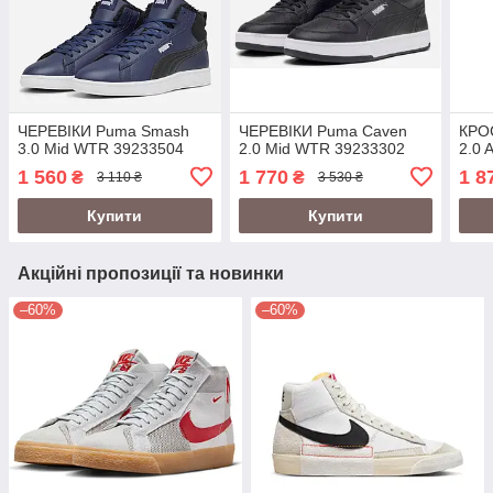
ЧЕРЕВІКИ Puma Smash
ЧЕРЕВІКИ Puma Caven
КРО
3.0 Mid WTR 39233504
2.0 Mid WTR 39233302
2.0 
1 560
1 770
1 8
₴
₴
3 110 ₴
3 530 ₴
Купити
Купити
Акційні пропозиції та новинки
–60%
–60%