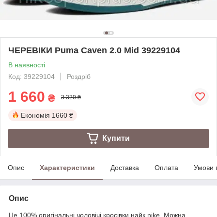
ЧЕРЕВІКИ Puma Caven 2.0 Mid 39229104
В наявності
Код: 39229104
Роздріб
1 660
₴
3 320 ₴
Економія
1660 ₴
Купити
Опис
Характеристики
Доставка
Оплата
Умови 
Опис
Це 100% оригінальні чоловічі кросівки найк nike. Можна