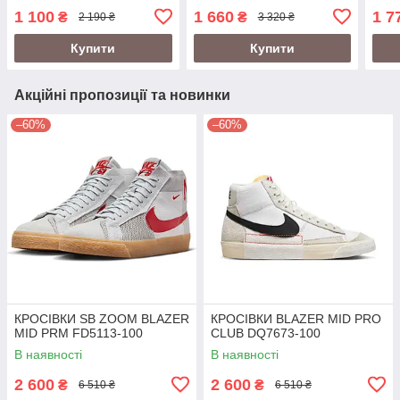
1 100
1 660
1 7
₴
₴
2 190 ₴
3 320 ₴
Купити
Купити
Акційні пропозиції та новинки
–60%
–60%
КРОСІВКИ SB ZOOM BLAZER
КРОСІВКИ BLAZER MID PRO
MID PRM FD5113-100
CLUB DQ7673-100
В наявності
В наявності
2 600
2 600
₴
₴
6 510 ₴
6 510 ₴