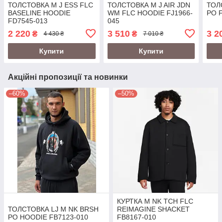
ТОЛСТОВКА M J ESS FLC
ТОЛСТОВКА M J AIR JDN
ТОЛ
BASELINE HOODIE
WM FLC HOODIE FJ1966-
PO 
FD7545-013
045
2 220
3 510
3 2
₴
₴
4 430 ₴
7 010 ₴
Купити
Купити
Акційні пропозиції та новинки
–60%
–50%
КУРТКА M NK TCH FLC
ТОЛСТОВКА LJ M NK BRSH
REIMAGINE SHACKET
PO HOODIE FB7123-010
FB8167-010