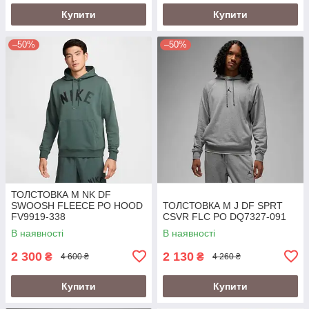
Купити
Купити
–50%
–50%
ТОЛСТОВКА M NK DF
SWOOSH FLEECE PO HOOD
ТОЛСТОВКА M J DF SPRT
FV9919-338
CSVR FLC PO DQ7327-091
В наявності
В наявності
2 300
2 130
₴
₴
4 600 ₴
4 260 ₴
Купити
Купити