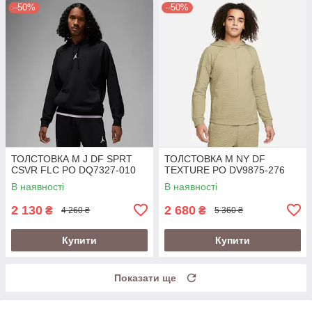
–50%
–50%
ТОЛСТОВКА M J DF SPRT
ТОЛСТОВКА M NY DF
CSVR FLC PO DQ7327-010
TEXTURE PO DV9875-276
В наявності
В наявності
2 130
2 680
₴
₴
4 260 ₴
5 360 ₴
Купити
Купити
Показати ще