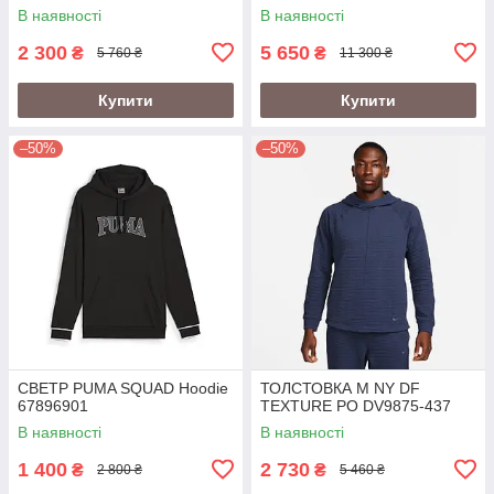
В наявності
В наявності
2 300
5 650
₴
₴
5 760 ₴
11 300 ₴
Купити
Купити
–50%
–50%
СВЕТР PUMA SQUAD Hoodie
ТОЛСТОВКА M NY DF
67896901
TEXTURE PO DV9875-437
В наявності
В наявності
1 400
2 730
₴
₴
2 800 ₴
5 460 ₴