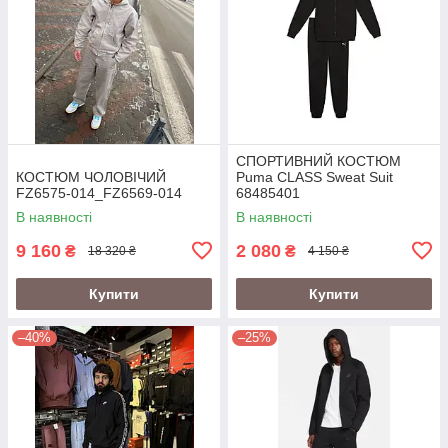
СПОРТИВНИЙ КОСТЮМ
КОСТЮМ ЧОЛОВІЧИЙ
Puma CLASS Sweat Suit
FZ6575-014_FZ6569-014
68485401
В наявності
В наявності
9 160
2 080
₴
₴
18 320 ₴
4 150 ₴
Купити
Купити
–40%
–25%