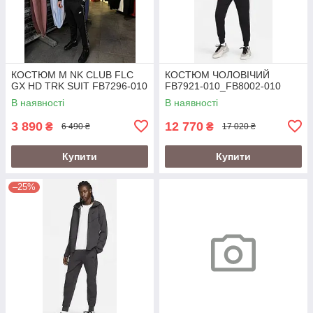
КОСТЮМ M NK CLUB FLC
КОСТЮМ ЧОЛОВІЧИЙ
GX HD TRK SUIT FB7296-010
FB7921-010_FB8002-010
В наявності
В наявності
3 890
12 770
₴
₴
6 490 ₴
17 020 ₴
Купити
Купити
–25%