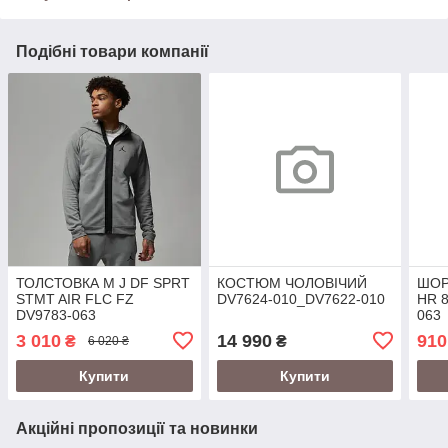
Подібні товари компанії
ТОЛСТОВКА M J DF SPRT
КОСТЮМ ЧОЛОВІЧИЙ
ШОР
STMT AIR FLC FZ
DV7624-010_DV7622-010
HR 
DV9783-063
063
3 010
14 990
910
₴
₴
6 020 ₴
Купити
Купити
Акційні пропозиції та новинки