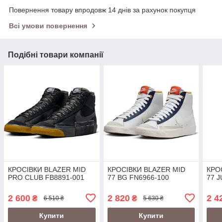
Повернення товару впродовж 14 днів за рахунок покупця
Всі умови повернення
Подібні товари компанії
КРОСІВКИ BLAZER MID
КРОСІВКИ BLAZER MID
КРО
PRO CLUB FB8891-001
77 BG FN6966-100
77 
2 600
2 820
2 4
₴
₴
6 510 ₴
5 630 ₴
Купити
Купити