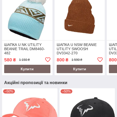
ШАПКА U NK UTILITY
ШАПКА U NSW BEANIE
ШАП
BEANIE TRAIL DM8460-
UTILITY SWOOSH
UTI
482
DV3342-270
DV3
580
800
800
₴
₴
1 150 ₴
1 590 ₴
Купити
Купити
Акційні пропозиції та новинки
–50%
–50%