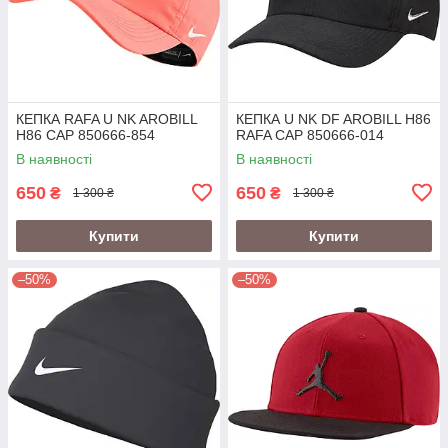
КЕПКА RAFA U NK AROBILL
КЕПКА U NK DF AROBILL H86
H86 CAP 850666-854
RAFA CAP 850666-014
В наявності
В наявності
650
650
₴
₴
1 300 ₴
1 300 ₴
Купити
Купити
–50%
–50%