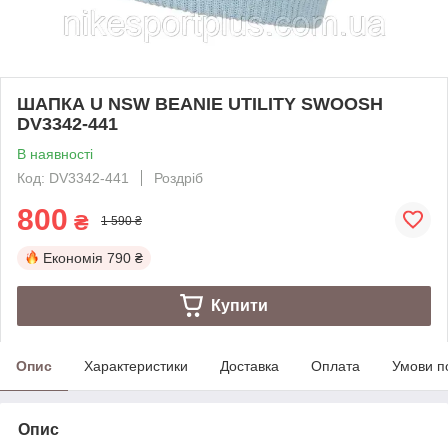
ШАПКА U NSW BEANIE UTILITY SWOOSH
DV3342-441
В наявності
Код: DV3342-441
Роздріб
800
₴
1 590 ₴
Економія
790 ₴
Купити
Опис
Характеристики
Доставка
Оплата
Умови п
Опис